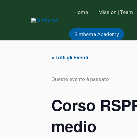
Vai
Home
Mission | Team
al
contenuto
Sinthema Academy
« Tutti gli Eventi
Questo evento è passato.
Corso RSPP 
medio