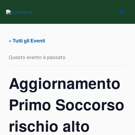
Vai
al
contenuto
« Tutti gli Eventi
Questo evento è passato.
Aggiornamento
Primo Soccorso
rischio alto